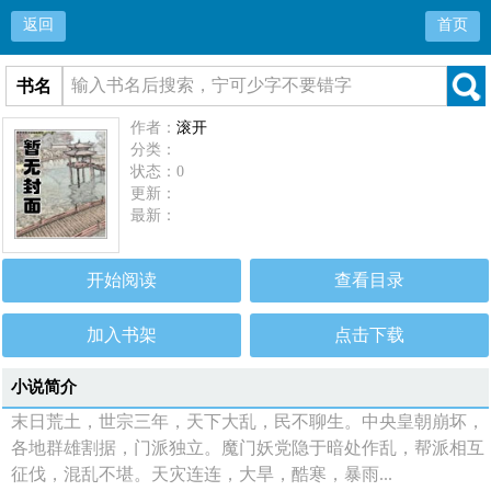
返回
首页
书名
作者：
滚开
分类：
状态：0
更新：
最新：
开始阅读
查看目录
加入书架
点击下载
小说简介
末日荒土，世宗三年，天下大乱，民不聊生。中央皇朝崩坏，
各地群雄割据，门派独立。魔门妖党隐于暗处作乱，帮派相互
征伐，混乱不堪。天灾连连，大旱，酷寒，暴雨...