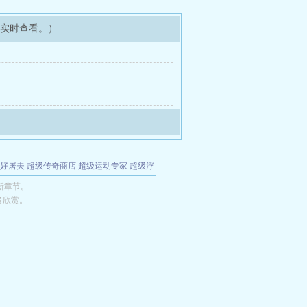
可实时查看。）
好屠夫
超级传奇商店
超级运动专家
超级浮
的特工
我夺舍了魔皇
都市极品医仙
九天
酋
新章节。
者欣赏。