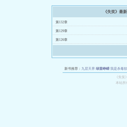
《失笑》最
第132章
第129章
第126章
新书推荐：
九层天界
绿茵峥嵘
我是杀毒
空城
战争天堂
混元道纪
教练万岁
都市全
《失笑
本站所