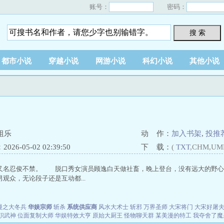
账号：
密码：
搜 索
都市小说
穿越小说
网游小说
科幻小说
其他小说
祖乐
动 作：
加入书架
,
投推
26-05-02 02:39:50
下 载：
(
TXT
,CHM,UM
又名忍俊不禁。 脱口秀女演员顾逸白天做社畜，晚上登台，没有远大的野心
观众，无论段子还是互动都...
漫之大冬兵
华娱宗师
斩杀
系统供应商
风水大术士
斩邪
万界圣师
大宋将门
大宋好屠
职武神
位面复制大师
华娱特效大亨
原始大厨王
怪物聊天群
某美漫的特工
我夺舍了魔