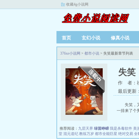
收藏4g小说网
首页
玄幻小说
修真小说
376xe小说网
>
都市小说
> 失笑最新章节列表
失笑
作 者：
最后更新：20
失笑，
一排来了个男
推荐阅读：
九层天界
绿茵峥嵘
我是杀毒软件
美
堂
混元道纪
教练万岁
都市全能巨星
绝对交易
全