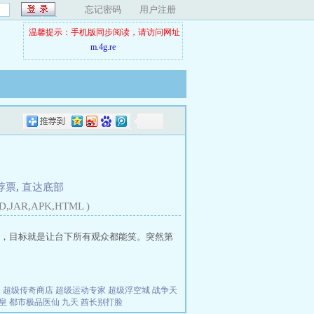
忘记密码
用户注册
温馨提示：手机版同步阅读，请访问网址
m.4g.re
荐票
,
直达底部
D,JAR,APK,HTML )
，目标就是让台下所有观众都能笑。突然第
夫
超级传奇商店
超级运动专家
超级浮空城
战争天
皇
都市极品医仙
九天
酋长别打脸