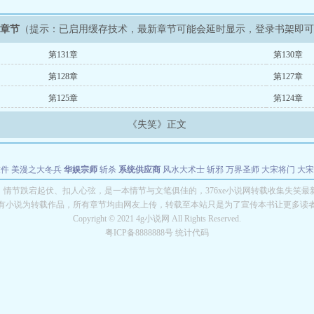
新章节
（提示：已启用缓存技术，最新章节可能会延时显示，登录书架即
第131章
第130章
第128章
第127章
第125章
第124章
《失笑》正文
软件
美漫之大冬兵
华娱宗师
斩杀
系统供应商
风水大术士
斩邪
万界圣师
大宋将门
大宋
能巨星
绝对交易
全职武神
位面复制大师
华娱特效大亨
原始大厨王
怪物聊天群
某美漫
》情节跌宕起伏、扣人心弦，是一本情节与文笔俱佳的，376xe小说网转载收集失笑最
有小说为转载作品，所有章节均由网友上传，转载至本站只是为了宣传本书让更多读
长别打脸
Copyright © 2021 4g小说网 All Rights Reserved.
粤ICP备8888888号 统计代码