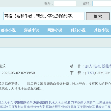
账号：
密码：
搜 索
都市小说
穿越小说
网游小说
科幻小说
其他小说
祖乐
动 作：
加入书架
,
投推
26-05-02 02:39:50
下 载：
(
TXT
,CHM,UM
又名忍俊不禁。 脱口秀女演员顾逸白天做社畜，晚上登台，没有远大的野心
观众，无论段子还是互动都...
漫之大冬兵
华娱宗师
斩杀
系统供应商
风水大术士
斩邪
万界圣师
大宋将门
大宋好屠
职武神
位面复制大师
华娱特效大亨
原始大厨王
怪物聊天群
某美漫的特工
我夺舍了魔