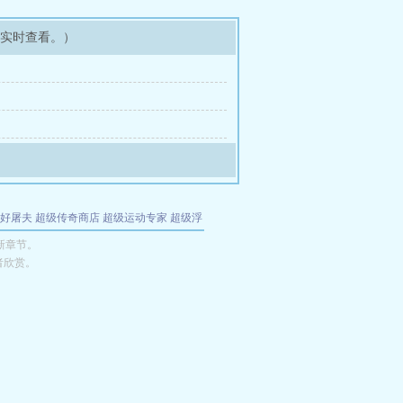
可实时查看。）
好屠夫
超级传奇商店
超级运动专家
超级浮
的特工
我夺舍了魔皇
都市极品医仙
九天
酋
新章节。
者欣赏。