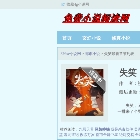
收藏4g小说网
首页
玄幻小说
修真小说
376xe小说网
>
都市小说
> 失笑最新章节列表
失笑
作 者：
最后更新：20
失笑，
一排来了个男
推荐阅读：
九层天界
绿茵峥嵘
我是杀毒软件
美
堂
混元道纪
教练万岁
都市全能巨星
绝对交易
全