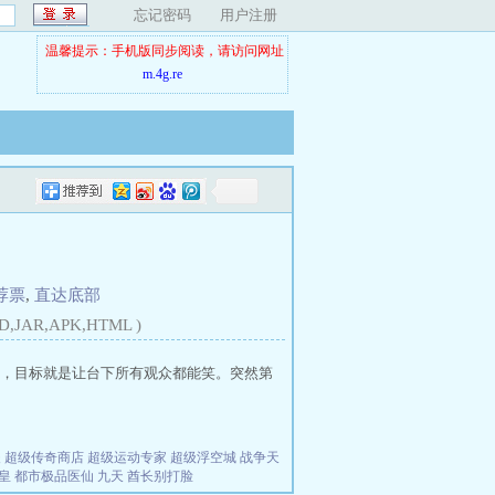
忘记密码
用户注册
温馨提示：手机版同步阅读，请访问网址
m.4g.re
荐票
,
直达底部
D,JAR,APK,HTML )
，目标就是让台下所有观众都能笑。突然第
夫
超级传奇商店
超级运动专家
超级浮空城
战争天
皇
都市极品医仙
九天
酋长别打脸