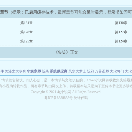
新章节
（提示：已启用缓存技术，最新章节可能会延时显示，登录书架即
第131章
第130章
第128章
第127章
第125章
第124章
《失笑》正文
软件
美漫之大冬兵
华娱宗师
斩杀
系统供应商
风水大术士
斩邪
万界圣师
大宋将门
大宋
能巨星
绝对交易
全职武神
位面复制大师
华娱特效大亨
原始大厨王
怪物聊天群
某美漫
》情节跌宕起伏、扣人心弦，是一本情节与文笔俱佳的，376xe小说网转载收集失笑最
有小说为转载作品，所有章节均由网友上传，转载至本站只是为了宣传本书让更多读
长别打脸
Copyright © 2021 4g小说网 All Rights Reserved.
粤ICP备8888888号 统计代码