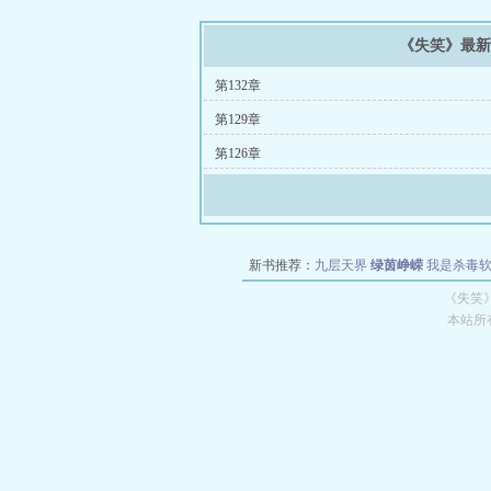
《失笑》最
第132章
第129章
第126章
新书推荐：
九层天界
绿茵峥嵘
我是杀毒
空城
战争天堂
混元道纪
教练万岁
都市全
《失笑
本站所