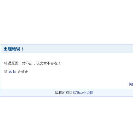
出现错误！
错误原因：对不起，该文章不存在！
请
返 回
并修正
[
关
版权所有©
376xe小说网