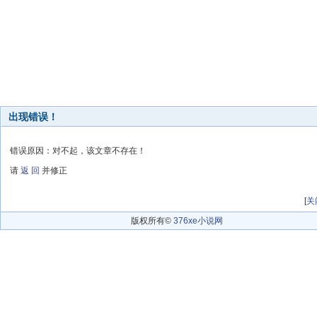
出现错误！
错误原因：对不起，该文章不存在！
请
返 回
并修正
[
关
版权所有©
376xe小说网