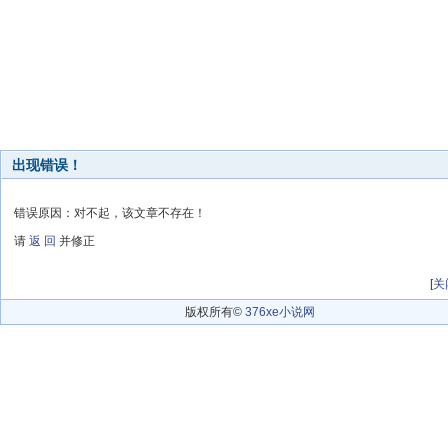
出现错误！
错误原因：对不起，该文章不存在！
请
返 回
并修正
[
关
版权所有©
376xe小说网