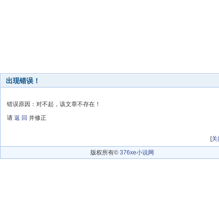
出现错误！
错误原因：对不起，该文章不存在！
请
返 回
并修正
[
关
版权所有©
376xe小说网