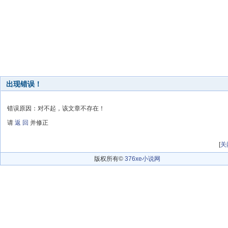
出现错误！
错误原因：对不起，该文章不存在！
请
返 回
并修正
[
关
版权所有©
376xe小说网