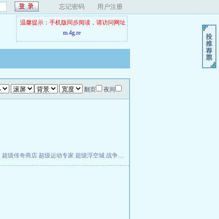
忘记密码
用户注册
温馨提示：手机版同步阅读，请访问网址
m.4g.re
翻页
夜间
夫
超级传奇商店
超级运动专家
超级浮空城
战争天堂
混元道纪
教练万岁
都市全能巨星