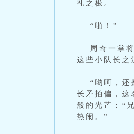
礼之极。
“啪！”
周奇一掌将这
这些小队长之
“哟呵，还是
长矛拍偏，这
般的光芒：“
热闹。”