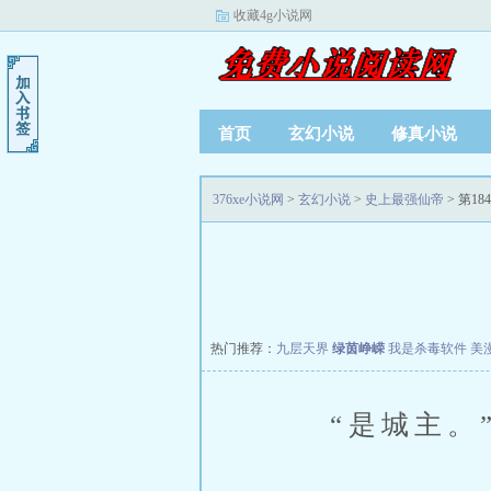
收藏4g小说网
首页
玄幻小说
修真小说
376xe小说网
>
玄幻小说
>
史上最强仙帝
> 第18
热门推荐：
九层天界
绿茵峥嵘
我是杀毒软件
美
“是城主。