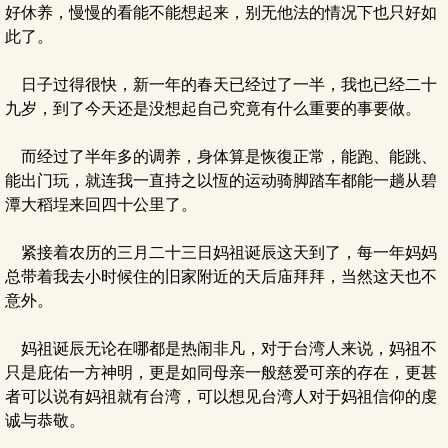
好休养，慢慢的看能不能想起来，别无他法的情况下也只好如
此了。
日子过得很快，新一年的春天已经过了一半，我也已经二十
九岁，到了今天还是没想起自己究竟有什么重要的事要做。
而经过了半年多的调养，身体算是恢復正常，能跑、能跳、
能出门玩，就连我一直持之以恆的运动骑脚踏车都能一趟从碧
潭大稻埕来回四十公里了。
紧接着农历的三月二十三日妈祖诞辰这天到了，每一年妈妈
总带着我去小时候住的旧家附近的天后庙拜拜，当然这天也不
意外。
妈祖诞辰无论在哪都是热闹非凡，对于台湾人来说，妈祖不
只是庇佑一方神明，更是如同母亲一般慈爱可亲的存在，更甚
者可以说有妈祖就有台湾，可以想见台湾人对于妈祖信仰的虔
诚与恭敬。