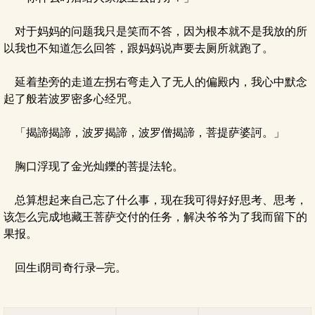
对于妈妈的问题我只是笑而不答，因为根本就不是我放的所
以我也不知道怎么回答，跟妈妈说声要去厕所就跑了。
延着垫旁的走道左拐右弯走入了无人的偏殿内，我心中默念
起了般若波罗密多心经咒。
「揭諦揭諦，波罗揭諦，波罗僧揭諦，菩提萨婆訶。」
胸口浮现了金光灿鑠的菩提法轮。
总算想起来自己忘了什么事，现在我可得好好思考、思考，
该怎么完成地藏王菩萨交付的任务，解决爷爷为了我而留下的
果报。
回生i阴司奇行录─完。