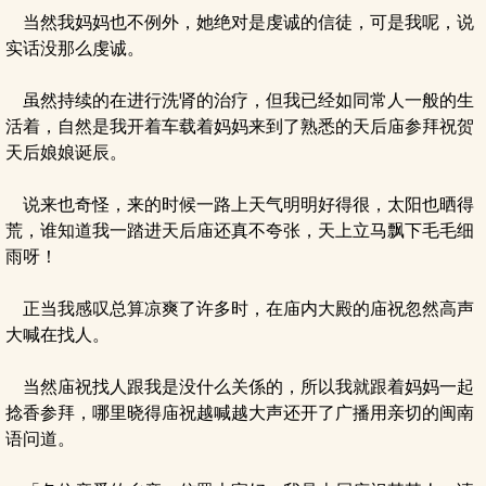
当然我妈妈也不例外，她绝对是虔诚的信徒，可是我呢，说
实话没那么虔诚。
虽然持续的在进行洗肾的治疗，但我已经如同常人一般的生
活着，自然是我开着车载着妈妈来到了熟悉的天后庙参拜祝贺
天后娘娘诞辰。
说来也奇怪，来的时候一路上天气明明好得很，太阳也晒得
荒，谁知道我一踏进天后庙还真不夸张，天上立马飘下毛毛细
雨呀！
正当我感叹总算凉爽了许多时，在庙内大殿的庙祝忽然高声
大喊在找人。
当然庙祝找人跟我是没什么关係的，所以我就跟着妈妈一起
捻香参拜，哪里晓得庙祝越喊越大声还开了广播用亲切的闽南
语问道。