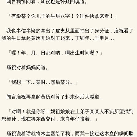
闻言我惊问着，庙祝也是怀疑的说道。
「有影某？你儿子的生辰八字！？证件快拿来看！」
我也半信半疑的拿出了皮夹从里面抽出了身分证，庙祝看了
我的生日拿起黄历开始对了起来，丁卯年…壬申月…
「喔！年、月、日都对吶，啊出生时间嘞？」
庙祝对着妈妈问道。
「我想一下…某时…然后某分。」
闻言庙祝再拿起黄历对算了起来然后大喊道。
「对啊！就是你呀！妈祖娘娘在上弟子某某人不负所望找到
您契孙，现在将东西交付，来肖年仔接着。」
庙祝说着话就将木盒塞给了我，而我一接过这木盒的瞬间脑