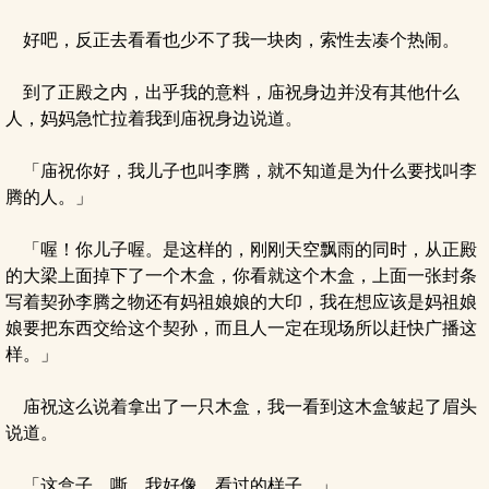
好吧，反正去看看也少不了我一块肉，索性去凑个热闹。
到了正殿之内，出乎我的意料，庙祝身边并没有其他什么
人，妈妈急忙拉着我到庙祝身边说道。
「庙祝你好，我儿子也叫李腾，就不知道是为什么要找叫李
腾的人。」
「喔！你儿子喔。是这样的，刚刚天空飘雨的同时，从正殿
的大梁上面掉下了一个木盒，你看就这个木盒，上面一张封条
写着契孙李腾之物还有妈祖娘娘的大印，我在想应该是妈祖娘
娘要把东西交给这个契孙，而且人一定在现场所以赶快广播这
样。」
庙祝这么说着拿出了一只木盒，我一看到这木盒皱起了眉头
说道。
「这盒子…嘶…我好像…看过的样子。」