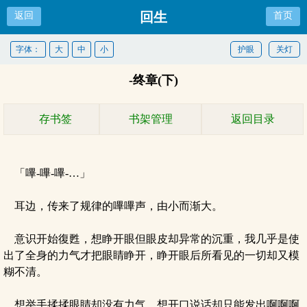
回生
返回
首页
字体：
大
中
小
护眼
关灯
-终章(下)
存书签
书架管理
返回目录
「嗶-嗶-嗶-…」
耳边，传来了规律的嗶嗶声，由小而渐大。
意识开始復甦，想睁开眼但眼皮却异常的沉重，我几乎是使
出了全身的力气才把眼睛睁开，睁开眼后所看见的一切却又模
糊不清。
想举手揉揉眼睛却没有力气，想开口说话却只能发出啊啊啊