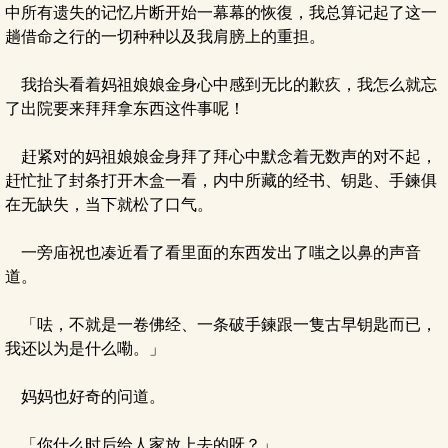
中所有遗失的记忆片断开始一幕幕的恢復，我总算记起了这一
趟借命之行的一切种种以及我肩膀上的重担。
我抬头看着妈祖娘娘金身心中感到无比的歉疚，我怎么就忘
了出院要来拜拜拿东西这件事呢！
赶紧对的妈祖娘娘金身拜了拜心中默念着无数声的对不起，
赶忙扯了封条打开木盒一看，内中所藏的经书、钥匙、手鍊俱
在无缺失，当下就松了口气。
一旁庙祝也凑近看了看里面的东西发出了嗤之以鼻的声音
道。
「呿，不就是一卷佛经、一条破手鍊跟一隻古早钥匙而已，
我还以为是什么嘞。」
妈妈也好奇的问道。
「你什么时后给人家放上去的呀？」