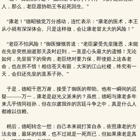
人，那么，老臣愿协助王爷起死回生。”
“康老！”德昭顿觉万分感动，连忙表示：“康老的医术，本王
从小就有深深体会。只是这样做，会让康老冒太大的风险！”
“老臣不怕风险！”御医慷慨答道：“老臣蒙受先皇隆恩，未能
在先皇突然崩逝那天及时赶到，一直是心头最大的遗憾！无论
如何，先皇留下的骨肉，老臣绝对要力保，即使赔上这条老
命，也在所不惜！相信苍天有眼，大宋的江山社稷，终究有一
天，会归还先皇的直系子孙。”
于是，德昭千恩万谢，接受了御医的帮助。他有一瞬间的迟
疑———万一，康老是赵光义派来的？虽然，德昭与康老多年
来几乎情同祖孙，但在尔虞我诈的宫廷斗争之中，真是什么人
都难以信赖。
稍后，德昭转念一想：自己本来就打算自杀，依照康老的方
法去做，最坏的结果，也不过就是一死而已，但如果康老是真