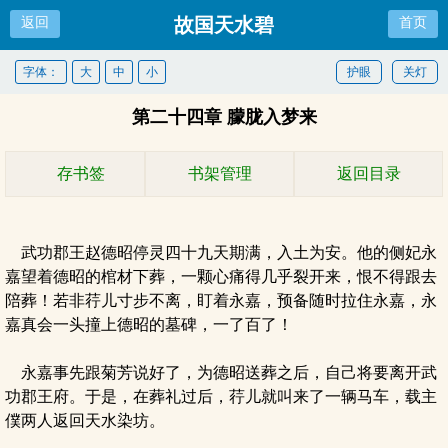
故国天水碧
返回
首页
字体：
大
中
小
护眼
关灯
第二十四章 朦胧入梦来
存书签
书架管理
返回目录
武功郡王赵德昭停灵四十九天期满，入土为安。他的侧妃永
嘉望着德昭的棺材下葬，一颗心痛得几乎裂开来，恨不得跟去
陪葬！若非荇儿寸步不离，盯着永嘉，预备随时拉住永嘉，永
嘉真会一头撞上德昭的墓碑，一了百了！
永嘉事先跟菊芳说好了，为德昭送葬之后，自己将要离开武
功郡王府。于是，在葬礼过后，荇儿就叫来了一辆马车，载主
僕两人返回天水染坊。