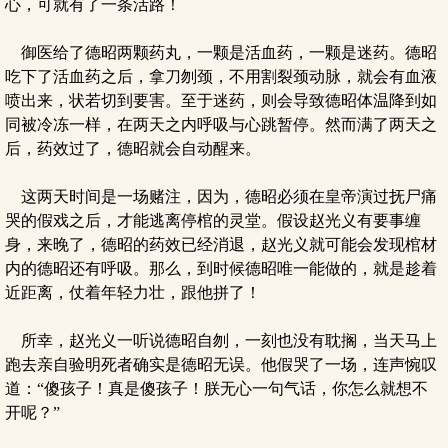
心，可就有了一条活路！
御医给了德昭两颗药丸，一颗是活血药，一颗是迷药。德昭
吃下了活血药之后，拿刀刎颈，不用割裂颈动脉，就会有血液
喷出来，状若切到要害。至于迷药，则会导致德昭体温降到如
同被冷冻一样，在两天之内呼吸与心跳暂停。然而满了两天之
后，药效过了，德昭就会自动醒来。
这两天时间是一场赌注，因为，德昭必须在皇帝演过抚尸痛
哭的假戏之后，才能逃离停棺的灵堂。假设赵光义有要事缠
身，来晚了，德昭的药效已经消退，赵光义就可能会发现棺材
内的德昭还有呼吸。那么，到时候德昭唯一能做的，就是趁着
近距离，仗着年轻力壮，跟他拼了！
所幸，赵光义一听说德昭自刎，一刻也没有耽搁，当天马上
跑去亲自验明死者确实是德昭无误。他假哭了一场，连声惋叹
道：“傻孩子！真是傻孩子！朕无心一句气话，你怎么就想不
开呢？”