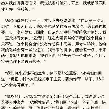
她对我好得真没话说！我也试着对她好，可是，我就是做不到
像对你一样对她。”
德昭稍微停顿了一下，才接下去悠悠说道：“自从第一次见
到你，不知为什么，我就是想满足你所有的愿望。我晓得你想
要一夫一妻的婚姻，因此，自从先父皇把你赐给我作侧妃，我
一直觉得亏欠你。没想到，现在命运竟然给了我们这个机会！
只不过，这个机会也许没有你想像中完美。康老告诉我，他给
我的迷药会有一些后遗症，我未来的健康可能会差一点，未来
的生育能力也很难说。我们不但已经失去了一个孩子，而且，
将来也许不能再有孩子。”
“我们将来还能不能生育，倒不是那么重要。”永嘉坦白回
道：“反正，我本来已经打定了主意，要为你守一辈子。那样
也不会再有孩子。”
“既然如此，你就写封信给菊芳吧！编个藉口，或许说，你
又要去仲寓家。”德昭敦促道：“我们两个先走。等到年底，快
要过年的时候，再让荇儿把染坊结束，跟洪祥一起去找我们。