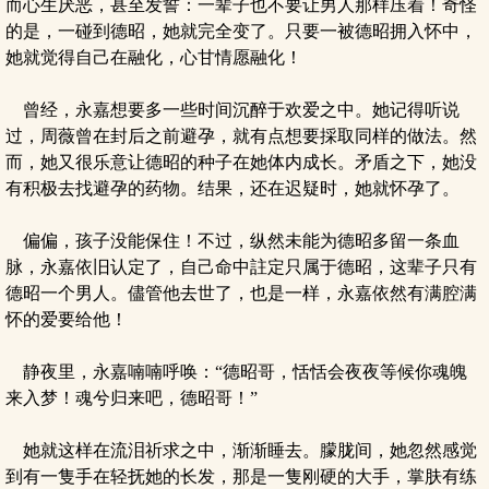
而心生厌恶，甚至发誓：一辈子也不要让男人那样压着！奇怪
的是，一碰到德昭，她就完全变了。只要一被德昭拥入怀中，
她就觉得自己在融化，心甘情愿融化！
曾经，永嘉想要多一些时间沉醉于欢爱之中。她记得听说
过，周薇曾在封后之前避孕，就有点想要採取同样的做法。然
而，她又很乐意让德昭的种子在她体内成长。矛盾之下，她没
有积极去找避孕的药物。结果，还在迟疑时，她就怀孕了。
偏偏，孩子没能保住！不过，纵然未能为德昭多留一条血
脉，永嘉依旧认定了，自己命中註定只属于德昭，这辈子只有
德昭一个男人。儘管他去世了，也是一样，永嘉依然有满腔满
怀的爱要给他！
静夜里，永嘉喃喃呼唤：“德昭哥，恬恬会夜夜等候你魂魄
来入梦！魂兮归来吧，德昭哥！”
她就这样在流泪祈求之中，渐渐睡去。朦胧间，她忽然感觉
到有一隻手在轻抚她的长发，那是一隻刚硬的大手，掌肤有练