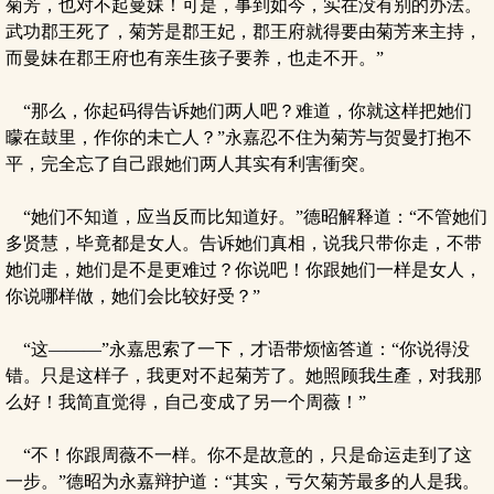
菊芳，也对不起曼妹！可是，事到如今，实在没有别的办法。
武功郡王死了，菊芳是郡王妃，郡王府就得要由菊芳来主持，
而曼妹在郡王府也有亲生孩子要养，也走不开。”
“那么，你起码得告诉她们两人吧？难道，你就这样把她们
曚在鼓里，作你的未亡人？”永嘉忍不住为菊芳与贺曼打抱不
平，完全忘了自己跟她们两人其实有利害衝突。
“她们不知道，应当反而比知道好。”德昭解释道：“不管她们
多贤慧，毕竟都是女人。告诉她们真相，说我只带你走，不带
她们走，她们是不是更难过？你说吧！你跟她们一样是女人，
你说哪样做，她们会比较好受？”
“这———”永嘉思索了一下，才语带烦恼答道：“你说得没
错。只是这样子，我更对不起菊芳了。她照顾我生產，对我那
么好！我简直觉得，自己变成了另一个周薇！”
“不！你跟周薇不一样。你不是故意的，只是命运走到了这
一步。”德昭为永嘉辩护道：“其实，亏欠菊芳最多的人是我。