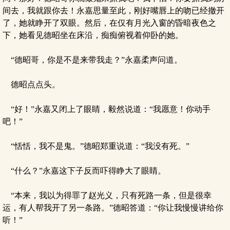
间去，我就跟你去！永嘉思量至此，刚好嘴唇上的吻已经撤开
了，她就睁开了双眼。然后，在仅有月光入窗的昏暗夜色之
下，她看见德昭坐在床沿，痴痴俯视着仰卧的她。
“德昭哥，你是不是来带我走？”永嘉柔声问道。
德昭点点头。
“好！”永嘉又闭上了眼睛，毅然说道：“我愿意！你动手
吧！”
“恬恬，我不是鬼。”德昭郑重说道：“我没有死。”
“什么？”永嘉这下子反而吓得睁大了眼睛。
“本来，我以为得罪了赵光义，只有死路一条，但是很幸
运，有人帮我开了另一条路。”德昭答道：“你让我慢慢讲给你
听！”