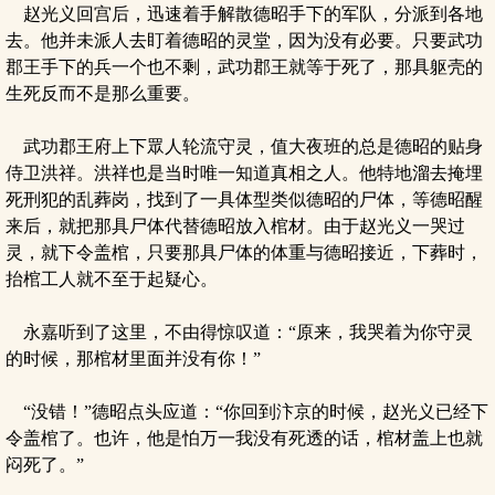
赵光义回宫后，迅速着手解散德昭手下的军队，分派到各地
去。他并未派人去盯着德昭的灵堂，因为没有必要。只要武功
郡王手下的兵一个也不剩，武功郡王就等于死了，那具躯壳的
生死反而不是那么重要。
武功郡王府上下眾人轮流守灵，值大夜班的总是德昭的贴身
侍卫洪祥。洪祥也是当时唯一知道真相之人。他特地溜去掩埋
死刑犯的乱葬岗，找到了一具体型类似德昭的尸体，等德昭醒
来后，就把那具尸体代替德昭放入棺材。由于赵光义一哭过
灵，就下令盖棺，只要那具尸体的体重与德昭接近，下葬时，
抬棺工人就不至于起疑心。
永嘉听到了这里，不由得惊叹道：“原来，我哭着为你守灵
的时候，那棺材里面并没有你！”
“没错！”德昭点头应道：“你回到汴京的时候，赵光义已经下
令盖棺了。也许，他是怕万一我没有死透的话，棺材盖上也就
闷死了。”