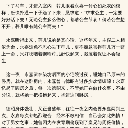
下了马车，才进入室内，荇儿眼看永嘉一付心如死灰的模
样，赶快扑通一下子跪了下来，恳求道：“求求公主，一定要
好好活下去！无论公主多么伤心，都请公主节哀！倘若公主想
不开，荇儿唯有随公主而去！”
永嘉听得出来，荇儿说的是真心话。这些年来，主僕二人相
依为命，永嘉难免不忍心丢下荇儿，更不愿意害得荇儿万一赔
上一命，只好哽咽着嘱咐荇儿赶快起来，啜泣着保证不会轻
生...
这一夜，永嘉留在染坊后面的小宅院过夜，睡她自己原来的
卧房。就在这卧房内，永嘉曾与德昭有过多少欢情缠绵！永嘉
忆起了圆房之后，每一次德昭来，不管她正在做什么事，不由
分说，就将她一把横抱起来，抱进这间卧房...
德昭身体强壮，又正当盛年，往往一夜之内会要永嘉两到三
次。永嘉每次都热烈迎合，经常不敢相信，自己会如此热情！
对于男女之事，她曾因为在发育期偷窥到了皇兄与周薇偷情，