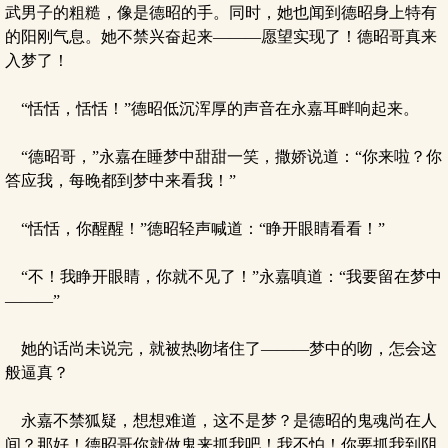
武男子的粗糙，像是德昭的手。同时，她也闻到德昭身上特有
的阳刚气息。她不禁兴奋起来———愿望实现了！德昭哥真来
入梦了！
“恬恬，恬恬！”德昭低沉浑厚的声音在永嘉耳畔响起来。
“德昭哥，”永嘉在睡梦中甜甜一笑，撒娇说道：“你来啦？你
答应我，每晚都到梦中来看我！”
“恬恬，你醒醒！”德昭轻声喊道：“睁开眼睛看看！”
“不！我睁开眼睛，你就不见了！”永嘉嗔道：“我要留在梦中
———”
她的话尚未说完，就被热吻堵住了———梦中的吻，怎会这
般逼真？
永嘉不禁狐疑，想想难道，这不是梦？是德昭的鬼魂尚在人
间？那好！德昭哥你就做鬼来抓我吧！我不怕！你要抓我到阴