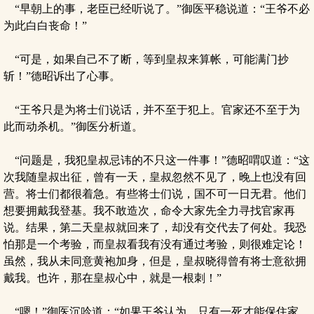
“早朝上的事，老臣已经听说了。”御医平稳说道：“王爷不必
为此白白丧命！”
“可是，如果自己不了断，等到皇叔来算帐，可能满门抄
斩！”德昭诉出了心事。
“王爷只是为将士们说话，并不至于犯上。官家还不至于为
此而动杀机。”御医分析道。
“问题是，我犯皇叔忌讳的不只这一件事！”德昭喟叹道：“这
次我随皇叔出征，曾有一天，皇叔忽然不见了，晚上也没有回
营。将士们都很着急。有些将士们说，国不可一日无君。他们
想要拥戴我登基。我不敢造次，命令大家先全力寻找官家再
说。结果，第二天皇叔就回来了，却没有交代去了何处。我恐
怕那是一个考验，而皇叔看我有没有通过考验，则很难定论！
虽然，我从未同意黄袍加身，但是，皇叔晓得曾有将士意欲拥
戴我。也许，那在皇叔心中，就是一根刺！”
“嗯！”御医沉吟道：“如果王爷认为，只有一死才能保住家