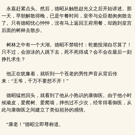
永嘉赶紧点头。然后，德昭从触怒赵光义之后开始讲述。那
一天，早朝解散得晚，已是午餐时间，皇帝与众臣都匆匆散去
了。只有德昭忧心忡忡，没有马上返回王府用餐，却跑到皇宫
后面的树林去散步。
树林之中有一个大湖。德昭不禁暗忖：乾脆投湖自尽算了！
只不过，会游泳的人跳下去，死不死得成？会不会在最后一刻
挣扎求生？
他正在犹豫着，就听到一个苍老的男性声音从背后传
来：“王爷，千万不要想不开！”
德昭猛然回头，就看到了他从小熟识的康御医。由于他小时
候顽皮，爱爬树、爱爬墙，摔伤过不少次，经常得看御医，从
此与康御医之间建立了类似祖孙的感情。
“康老！”德昭立即尊称道。